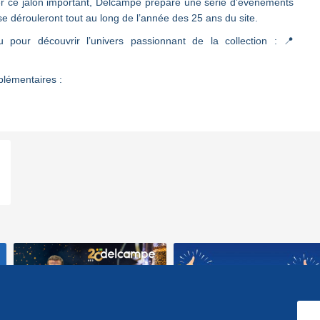
 ce jalon important, Delcampe prépare une série d’événements
se dérouleront tout au long de l’année des 25 ans du site.
our découvrir l’univers passionnant de la collection : 📍
lémentaires :
Delcampe fête ses 20 ans et
Delcampe, première