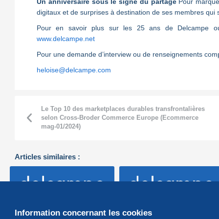
Un anniversaire sous le signe du partage
Pour marquer
digitaux et de surprises à destination de ses membres qui 
Pour en savoir plus sur les 25 ans de Delcampe ou p
www.delcampe.net
Pour une demande d’interview ou de renseignements comp
heloise@delcampe.com
Le Top 10 des marketplaces durables transfrontalières
selon Cross-Broder Commerce Europe (Ecommerce
mag-01/2024)
Articles similaires :
Information concernant les cookies
Delcampe fait partie du
Delcampe reçoit