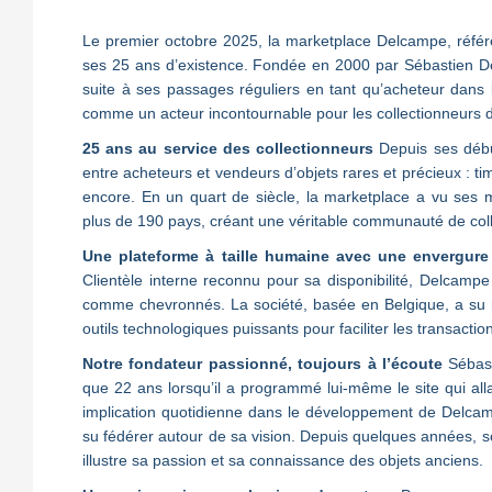
Le premier octobre 2025, la marketplace Delcampe, référe
ses 25 ans d’existence. Fondée en 2000 par Sébastien Del
suite à ses passages réguliers en tant qu’acheteur dans 
comme un acteur incontournable pour les collectionneurs 
25 ans au service des collectionneurs
Depuis ses début
entre acheteurs et vendeurs d’objets rares et précieux : t
encore. En un quart de siècle, la marketplace a vu ses m
plus de 190 pays, créant une véritable communauté de col
Une plateforme à taille humaine avec une envergure 
Clientèle interne reconnu pour sa disponibilité, Delcampe 
comme chevronnés. La société, basée en Belgique, a su re
outils technologiques puissants pour faciliter les transactio
Notre fondateur passionné, toujours à l’écoute
Sébast
que 22 ans lorsqu’il a programmé lui-même le site qui all
implication quotidienne dans le développement de Delc
su fédérer autour de sa vision. Depuis quelques années, so
illustre sa passion et sa connaissance des objets anciens.