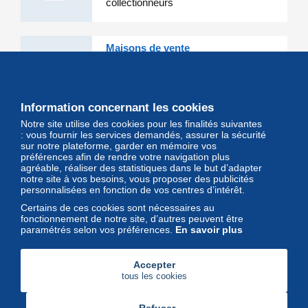
collectionneurs
Maisons de vente
Les grandes Maisons de vente et
leurs lots d'exception sont sur
Delcampe
Information concernant les cookies
Notre site utilise des cookies pour les finalités suivantes
Magazine
: vous fournir les services demandés, assurer la sécurité
sur notre plateforme, garder en mémoire vos
Un regard unique et décalé sur
préférences afin de rendre votre navigation plus
l'univers des timbres et leurs
agréable, réaliser des statistiques dans le but d’adapter
notre site à vos besoins, vous proposer des publicités
collectionneurs
personnalisées en fonction de vos centres d’intérêt.
Certains de ces cookies sont nécessaires au
fonctionnement de notre site, d’autres peuvent être
paramétrés selon vos préférences.
En savoir plus
Accepter
tous les cookies