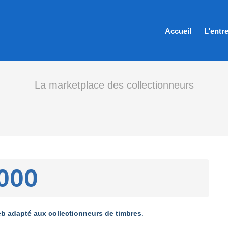
Accueil
L’entr
La marketplace des collectionneurs
000
eb adapté aux collectionneurs de timbres
.