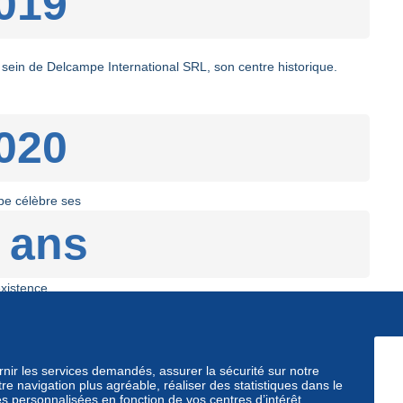
019
sein de Delcampe International SRL, son centre historique.
020
e célèbre ses
 ans
existence.
e sur Delcampe ?
Découvrez le site Delcampe !
ournir les services demandés, assurer la sécurité sur notre
e navigation plus agréable, réaliser des statistiques dans le
és personnalisées en fonction de vos centres d’intérêt.