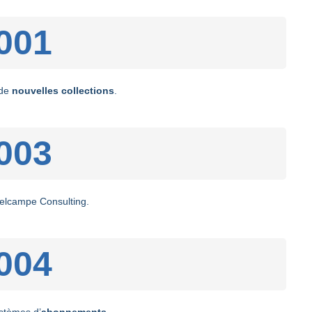
001
 de
nouvelles collections
.
003
elcampe Consulting.
004