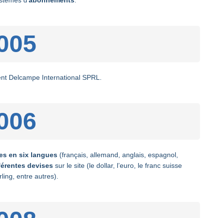
stèmes d’
abonnements
.
005
nt Delcampe International SPRL.
006
es en six langues
(français, allemand, anglais, espagnol,
férentes devises
sur le site (le dollar, l’euro, le franc suisse
erling, entre autres).