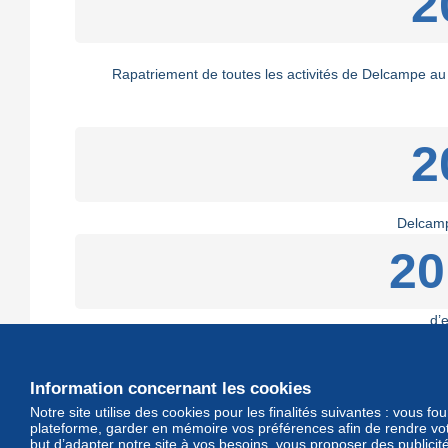
2
Rapatriement de toutes les activités de Delcampe au 
2
Delcamp
20
d’
Envie de découvrir les objets en vent
Information concernant les cookies
Notre site utilise des cookies pour les finalités suivantes : vous f
plateforme, garder en mémoire vos préférences afin de rendre votr
but d’adapter notre site à vos besoins, vous proposer des publicit