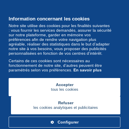
Les grandes Maisons de vente et
leurs lots d'exception sont sur
Delcampe
Information concernant les cookies
Notre site utilise des cookies pour les finalités suivantes
Magazine
: vous fournir les services demandés, assurer la sécurité
sur notre plateforme, garder en mémoire vos
Un regard unique et décalé sur
préférences afin de rendre votre navigation plus
l'univers des timbres et leurs
agréable, réaliser des statistiques dans le but d’adapter
notre site à vos besoins, vous proposer des publicités
collectionneurs
personnalisées en fonction de vos centres d’intérêt.
Certains de ces cookies sont nécessaires au
fonctionnement de notre site, d’autres peuvent être
paramétrés selon vos préférences.
En savoir plus
Accepter
tous les cookies
Refuser
les cookies analytiques et publicitaires
Configurer
Delcampe Corporate