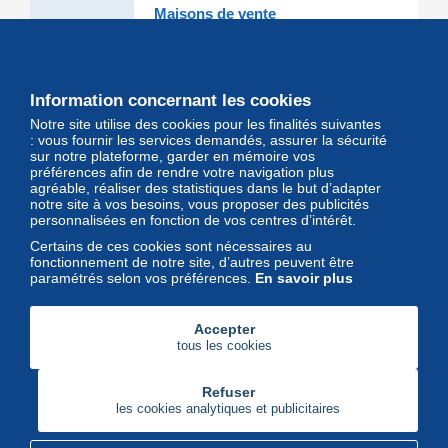
Maisons de vente
Les grandes Maisons de vente et
leurs lots d'exception sont sur
Delcampe
Information concernant les cookies
Notre site utilise des cookies pour les finalités suivantes
Magazine
: vous fournir les services demandés, assurer la sécurité
sur notre plateforme, garder en mémoire vos
Un regard unique et décalé sur
préférences afin de rendre votre navigation plus
l'univers des timbres et leurs
agréable, réaliser des statistiques dans le but d’adapter
notre site à vos besoins, vous proposer des publicités
collectionneurs
personnalisées en fonction de vos centres d’intérêt.
Certains de ces cookies sont nécessaires au
fonctionnement de notre site, d’autres peuvent être
paramétrés selon vos préférences.
En savoir plus
Accepter
tous les cookies
Refuser
les cookies analytiques et publicitaires