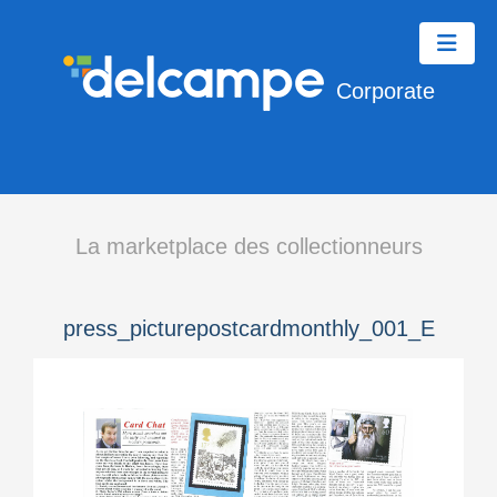
Corporate
La marketplace des collectionneurs
press_picturepostcardmonthly_001_E