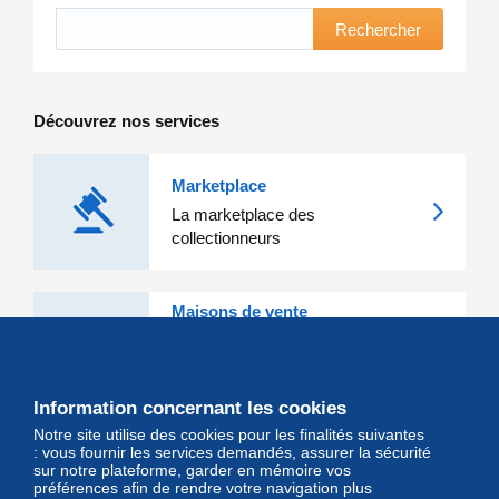
Rechercher
Découvrez nos services
Marketplace
La marketplace des
collectionneurs
Maisons de vente
Les grandes Maisons de vente et
leurs lots d'exception sont sur
Delcampe
Information concernant les cookies
Notre site utilise des cookies pour les finalités suivantes
Magazine
: vous fournir les services demandés, assurer la sécurité
sur notre plateforme, garder en mémoire vos
Un regard unique et décalé sur
préférences afin de rendre votre navigation plus