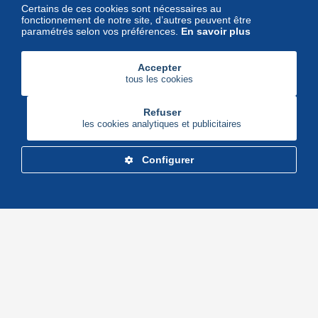
Certains de ces cookies sont nécessaires au
fonctionnement de notre site, d’autres peuvent être
paramétrés selon vos préférences.
En savoir plus
Accepter
tous les cookies
Refuser
les cookies analytiques et publicitaires
Configurer
Delcampe Corporate
Marketplace
Maisons de vente
Delcampe Blog
Gestion des cookies
© Delcampe International srl - Tous droits réservés.
Conditions d'utilisation
&
vie privée.