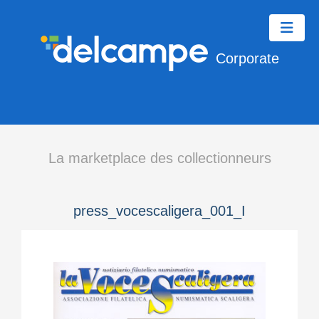
Corporate
La marketplace des collectionneurs
press_vocescaligera_001_I