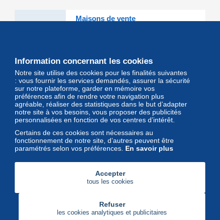
Maisons de vente
Les grandes Maisons de vente et
leurs lots d'exception sont sur
Delcampe
Information concernant les cookies
Notre site utilise des cookies pour les finalités suivantes
Magazine
: vous fournir les services demandés, assurer la sécurité
sur notre plateforme, garder en mémoire vos
Un regard unique et décalé sur
préférences afin de rendre votre navigation plus
l'univers des timbres et leurs
agréable, réaliser des statistiques dans le but d’adapter
notre site à vos besoins, vous proposer des publicités
collectionneurs
personnalisées en fonction de vos centres d’intérêt.
Certains de ces cookies sont nécessaires au
fonctionnement de notre site, d’autres peuvent être
paramétrés selon vos préférences.
En savoir plus
Accepter
tous les cookies
Refuser
les cookies analytiques et publicitaires