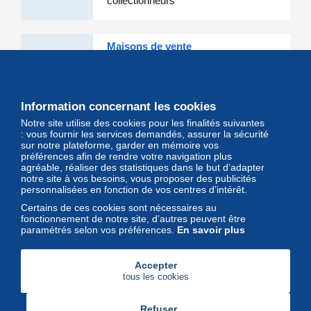
collectionneurs
Maisons de vente
Les grandes Maisons de vente et
leurs lots d'exception sont sur
Delcampe
Information concernant les cookies
Notre site utilise des cookies pour les finalités suivantes
Magazine
: vous fournir les services demandés, assurer la sécurité
sur notre plateforme, garder en mémoire vos
Un regard unique et décalé sur
préférences afin de rendre votre navigation plus
l'univers des timbres et leurs
agréable, réaliser des statistiques dans le but d’adapter
notre site à vos besoins, vous proposer des publicités
collectionneurs
personnalisées en fonction de vos centres d’intérêt.
Certains de ces cookies sont nécessaires au
fonctionnement de notre site, d’autres peuvent être
paramétrés selon vos préférences.
En savoir plus
Accepter
tous les cookies
Refuser