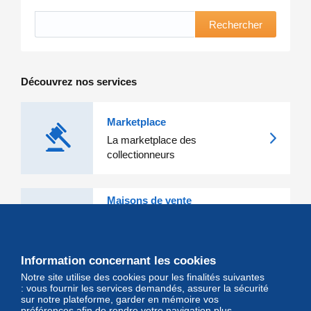
Rechercher
Découvrez nos services
Marketplace
La marketplace des
collectionneurs
Maisons de vente
Les grandes Maisons de vente et
leurs lots d'exception sont sur
Delcampe
Information concernant les cookies
Notre site utilise des cookies pour les finalités suivantes
Magazine
: vous fournir les services demandés, assurer la sécurité
sur notre plateforme, garder en mémoire vos
Un regard unique et décalé sur
préférences afin de rendre votre navigation plus