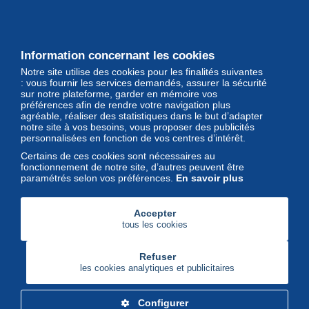
Les grandes Maisons de vente et
leurs lots d'exception sont sur
Delcampe
Information concernant les cookies
Notre site utilise des cookies pour les finalités suivantes
Magazine
: vous fournir les services demandés, assurer la sécurité
sur notre plateforme, garder en mémoire vos
Un regard unique et décalé sur
préférences afin de rendre votre navigation plus
l'univers des timbres et leurs
agréable, réaliser des statistiques dans le but d’adapter
notre site à vos besoins, vous proposer des publicités
collectionneurs
personnalisées en fonction de vos centres d’intérêt.
Certains de ces cookies sont nécessaires au
fonctionnement de notre site, d’autres peuvent être
paramétrés selon vos préférences.
En savoir plus
Accepter
tous les cookies
Refuser
les cookies analytiques et publicitaires
Configurer
Delcampe Corporate