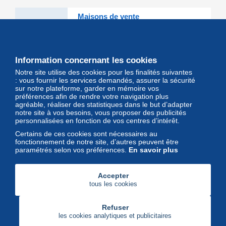
Maisons de vente
Les grandes Maisons de vente et
leurs lots d'exception sont sur
Delcampe
Information concernant les cookies
Notre site utilise des cookies pour les finalités suivantes
Magazine
: vous fournir les services demandés, assurer la sécurité
sur notre plateforme, garder en mémoire vos
Un regard unique et décalé sur
préférences afin de rendre votre navigation plus
l'univers des timbres et leurs
agréable, réaliser des statistiques dans le but d’adapter
notre site à vos besoins, vous proposer des publicités
collectionneurs
personnalisées en fonction de vos centres d’intérêt.
Certains de ces cookies sont nécessaires au
fonctionnement de notre site, d’autres peuvent être
paramétrés selon vos préférences.
En savoir plus
Accepter
tous les cookies
Refuser
les cookies analytiques et publicitaires