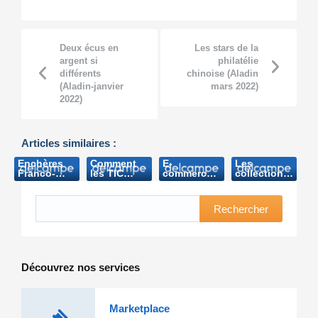
Deux écus en
Les stars de la
argent si
philatélie
différents
chinoise (Aladin
(Aladin-janvier
mars 2022)
2022)
Articles similaires :
Enchères
Comment
E-
Les
Franco-
les TIC
commerce :
collections
Belges
bouleversent
un site web
classiques
(Echo de la
les métiers
pour les
ne sont pas
Timbrologie-
de
collectionneurs
mortes
Rechercher
2003)
l’entreprise
(l’Ordinateur
(Aladin
(2009)
Individuel-
Antiquités-
2014)
octobre
2021)
Découvrez nos services
Marketplace