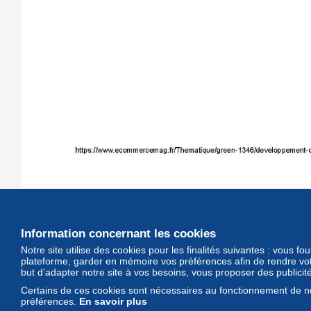
Le Top 10 des marketplaces durables transfrontalières
selon Cross-Broder Commerce Europe (Ecommerce
Information concernant les cookies
mag-01/2024)
Notre site utilise des cookies pour les finalités suivantes : vous f
plateforme, garder en mémoire vos préférences afin de rendre votr
but d’adapter notre site à vos besoins, vous proposer des publicit
Certains de ces cookies sont nécessaires au fonctionnement de no
Delcampe Corporate
Marketplace
Maisons de vente
préférences.
En savoir plus