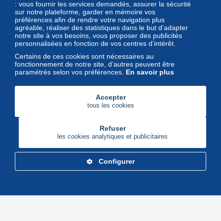
Magazine
: vous fournir les services demandés, assurer la sécurité
sur notre plateforme, garder en mémoire vos
Un regard unique et décalé sur
préférences afin de rendre votre navigation plus
l'univers des timbres et leurs
agréable, réaliser des statistiques dans le but d’adapter
notre site à vos besoins, vous proposer des publicités
collectionneurs
personnalisées en fonction de vos centres d’intérêt.
Certains de ces cookies sont nécessaires au
fonctionnement de notre site, d’autres peuvent être
paramétrés selon vos préférences.
En savoir plus
Accepter
tous les cookies
Refuser
les cookies analytiques et publicitaires
Configurer
Delcampe Corporate
Marketplace
Maisons de vente
Delcampe Blog
Gestion des cookies