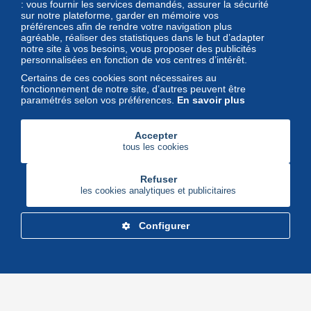
Magazine
: vous fournir les services demandés, assurer la sécurité
sur notre plateforme, garder en mémoire vos
Un regard unique et décalé sur
préférences afin de rendre votre navigation plus
l'univers des timbres et leurs
agréable, réaliser des statistiques dans le but d’adapter
notre site à vos besoins, vous proposer des publicités
collectionneurs
personnalisées en fonction de vos centres d’intérêt.
Certains de ces cookies sont nécessaires au
fonctionnement de notre site, d’autres peuvent être
paramétrés selon vos préférences.
En savoir plus
Accepter
tous les cookies
Refuser
les cookies analytiques et publicitaires
Configurer
Delcampe Corporate
Marketplace
Maisons de vente
Delcampe Blog
Gestion des cookies