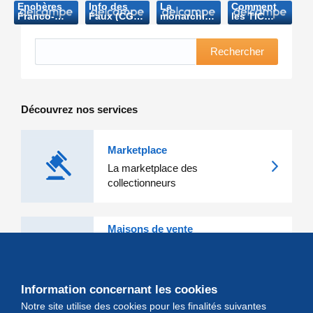
Enchères
Info des
La
Comment
Franco-
Faux (CGB-
monarchie
les TIC
Belges
2006)
aux
bouleversent
(Echo de la
enchères
les métiers
Timbrologie-
(DH-2006)
de
Rechercher
2003)
l’entreprise
(2009)
Découvrez nos services
Marketplace
La marketplace des
collectionneurs
Maisons de vente
Les grandes Maisons de vente et
leurs lots d'exception sont sur
Delcampe
Information concernant les cookies
Notre site utilise des cookies pour les finalités suivantes