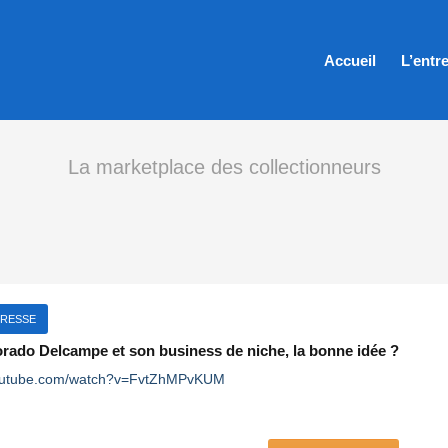
Accueil
L’entr
La marketplace des collectionneurs
PRESSE
orado Delcampe et son business de niche, la bonne idée ?
youtube.com/watch?v=FvtZhMPvKUM