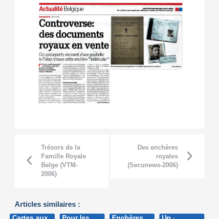
Trésors de la
Des enchères
Famille Royale
royales
Belge (VTM-
(Secunews-2006)
2006)
Articles similaires :
Cartes aux
Pour les
Enchères
Un