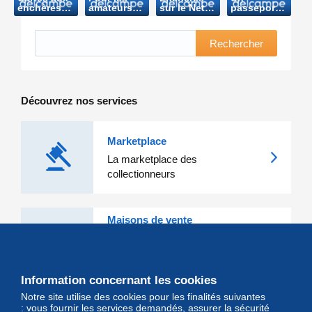
enchères
amateurs
sur le Net-
passeport
(Micro
de timbres,
De simples
de
Hebdo-
cartes
intermédiaires
Baudouin
2001)
postales ou
(60 millions
adjugé à
Rechercher
monnaies…
de
plus de
(Netcetera-
consommateurs-
8000€
2002)
2006)
(7sur7-
2006)
Découvrez nos services
Marketplace
La marketplace des
collectionneurs
Maisons de vente
Les grandes Maisons de vente et
leurs lots d'exception sont sur
Delcampe
Information concernant les cookies
Notre site utilise des cookies pour les finalités suivantes
Magazine
: vous fournir les services demandés, assurer la sécurité