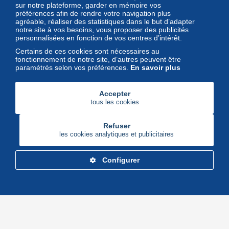
sur notre plateforme, garder en mémoire vos
Un regard unique et décalé sur
préférences afin de rendre votre navigation plus
l'univers des timbres et leurs
agréable, réaliser des statistiques dans le but d’adapter
notre site à vos besoins, vous proposer des publicités
collectionneurs
personnalisées en fonction de vos centres d’intérêt.
Certains de ces cookies sont nécessaires au
fonctionnement de notre site, d’autres peuvent être
paramétrés selon vos préférences.
En savoir plus
Accepter
tous les cookies
Refuser
les cookies analytiques et publicitaires
Configurer
Delcampe Corporate
Marketplace
Maisons de vente
Delcampe Blog
Gestion des cookies