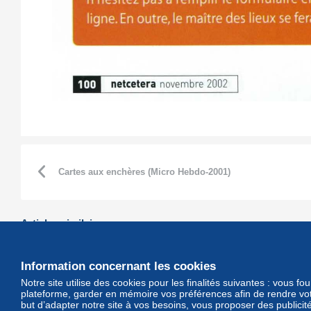
Cartes aux enchères (Micro Hebdo-2001)
Articles similaires :
Information concernant les cookies
Bourse de Soignies : paris
La monarchie aux enchères
réussis (CGB 2005)
(DH-2006)
Notre site utilise des cookies pour les finalités suivantes : vous f
plateforme, garder en mémoire vos préférences afin de rendre votr
but d’adapter notre site à vos besoins, vous proposer des publicit