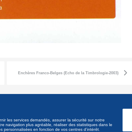
Enchères Franco-Belges (Echo de la Timbrologie-2003)
L’outsider des enchères :
15 ans Delcampe (Trait
www.delcampe.fr (2009)
d’Union-2015
ournir les services demandés, assurer la sécurité sur notre
e navigation plus agréable, réaliser des statistiques dans le
és personnalisées en fonction de vos centres d’intérêt.