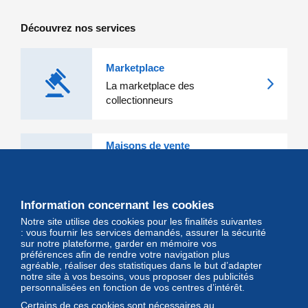
2006)
Découvrez nos services
Marketplace
La marketplace des
collectionneurs
Maisons de vente
Les grandes Maisons de vente et
leurs lots d'exception sont sur
Delcampe
Information concernant les cookies
Notre site utilise des cookies pour les finalités suivantes
Magazine
: vous fournir les services demandés, assurer la sécurité
sur notre plateforme, garder en mémoire vos
Un regard unique et décalé sur
préférences afin de rendre votre navigation plus
l'univers des timbres et leurs
agréable, réaliser des statistiques dans le but d’adapter
notre site à vos besoins, vous proposer des publicités
collectionneurs
personnalisées en fonction de vos centres d’intérêt.
Certains de ces cookies sont nécessaires au