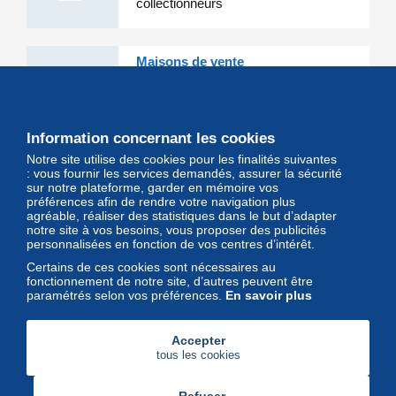
collectionneurs
Maisons de vente
Les grandes Maisons de vente et
leurs lots d'exception sont sur
Delcampe
Information concernant les cookies
Notre site utilise des cookies pour les finalités suivantes
Magazine
: vous fournir les services demandés, assurer la sécurité
sur notre plateforme, garder en mémoire vos
Un regard unique et décalé sur
préférences afin de rendre votre navigation plus
l'univers des timbres et leurs
agréable, réaliser des statistiques dans le but d’adapter
notre site à vos besoins, vous proposer des publicités
collectionneurs
personnalisées en fonction de vos centres d’intérêt.
Certains de ces cookies sont nécessaires au
fonctionnement de notre site, d’autres peuvent être
paramétrés selon vos préférences.
En savoir plus
Accepter
tous les cookies