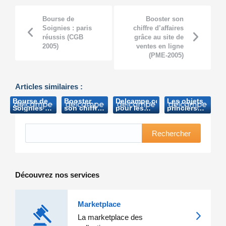
Bourse de
Booster son
Soignies : paris
chiffre d’affaires
réussis (CGB
grâce au site de
2005)
ventes en ligne
(PME-2005)
Articles similaires :
Bourse de
Booster
Delcampe.com,
Les objets
Soignies :
son chiffre
pour les
princiers
paris
d’affaires
collectionneurs
aux
réussis
grâce au
( Courrier
enchères
(CGB 2005)
site de
de l’Escaut-
sur internet
Rechercher
ventes en
2005)
à partir
ligne (PME-
d’aujourd’hui
2005)
(7sur7-
2006)
Découvrez nos services
Marketplace
La marketplace des