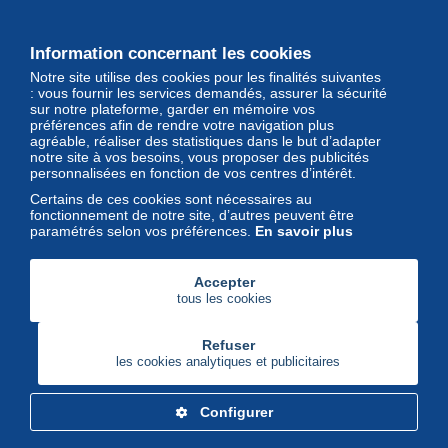
leurs lots d'exception sont sur
Delcampe
Information concernant les cookies
Notre site utilise des cookies pour les finalités suivantes
Magazine
: vous fournir les services demandés, assurer la sécurité
sur notre plateforme, garder en mémoire vos
Un regard unique et décalé sur
préférences afin de rendre votre navigation plus
l'univers des timbres et leurs
agréable, réaliser des statistiques dans le but d’adapter
notre site à vos besoins, vous proposer des publicités
collectionneurs
personnalisées en fonction de vos centres d’intérêt.
Certains de ces cookies sont nécessaires au
fonctionnement de notre site, d’autres peuvent être
paramétrés selon vos préférences.
En savoir plus
Accepter
tous les cookies
Refuser
les cookies analytiques et publicitaires
Configurer
Delcampe Corporate
Marketplace