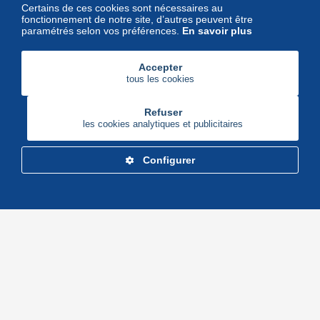
Certains de ces cookies sont nécessaires au
fonctionnement de notre site, d’autres peuvent être
paramétrés selon vos préférences.
En savoir plus
Accepter
tous les cookies
Refuser
les cookies analytiques et publicitaires
Configurer
Delcampe Corporate
Marketplace
Maisons de vente
Delcampe Blog
Gestion des cookies
© Delcampe International srl - Tous droits réservés.
Conditions d'utilisation
&
vie privée.