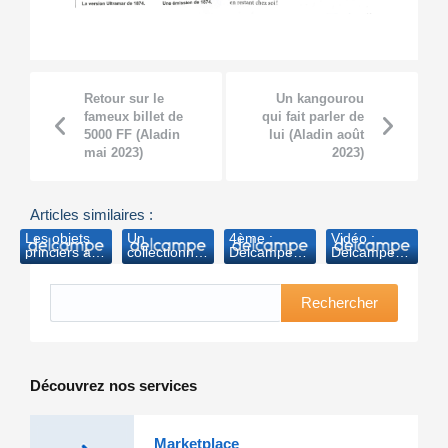
Retour sur le
Un kangourou
fameux billet de
qui fait parler de
5000 FF (Aladin
lui (Aladin août
mai 2023)
2023)
Articles similaires :
Les objets
Un
4ème :
Vidéo :
princiers aux
collectionneur
Delcampe
Delcampe
enchères
acharné
avec 644
caverne d’Ali
sur internet
vient
000 VU
Baba
à partir
d’acquérir le
(JDN-2011)
virtuelle
Rechercher
d’aujourd’hui
bulletin
(RTBF-
(7sur7-
d’Albert II
2018)
2006)
(Le Soir-
2006)
Découvrez nos services
Marketplace