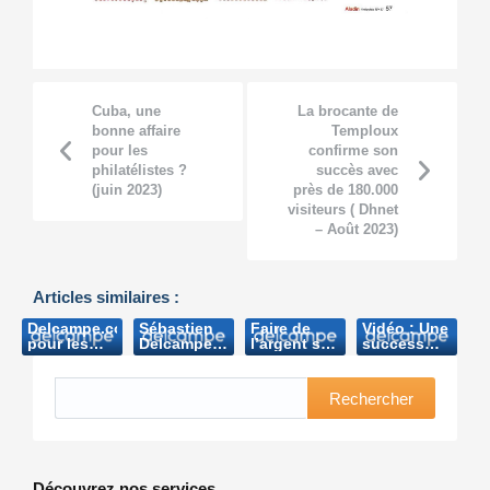
Cuba, une
La brocante de
bonne affaire
Temploux
pour les
confirme son
philatélistes ?
succès avec
(juin 2023)
près de 180.000
visiteurs ( Dhnet
– Août 2023)
Articles similaires :
Delcampe.com,
Sébastien
Faire de
Vidéo : Une
pour les
Delcampe,
l’argent sur
success
collectionneurs
challenger
Internet
story
( Courrier
d’e-bay (Le
(Télémoustique-
tubizienne
de l’Escaut-
Journal-
2010)
(TV Com-
Rechercher
2005)
2012)
2018)
Découvrez nos services