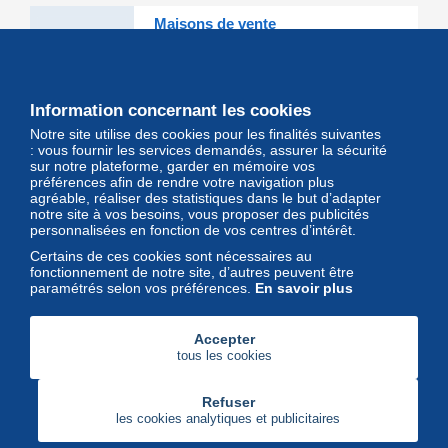
Maisons de vente
Les grandes Maisons de vente et
leurs lots d'exception sont sur
Delcampe
Information concernant les cookies
Notre site utilise des cookies pour les finalités suivantes
Magazine
: vous fournir les services demandés, assurer la sécurité
sur notre plateforme, garder en mémoire vos
Un regard unique et décalé sur
préférences afin de rendre votre navigation plus
l'univers des timbres et leurs
agréable, réaliser des statistiques dans le but d’adapter
notre site à vos besoins, vous proposer des publicités
collectionneurs
personnalisées en fonction de vos centres d’intérêt.
Certains de ces cookies sont nécessaires au
fonctionnement de notre site, d’autres peuvent être
paramétrés selon vos préférences.
En savoir plus
Accepter
tous les cookies
Refuser
les cookies analytiques et publicitaires