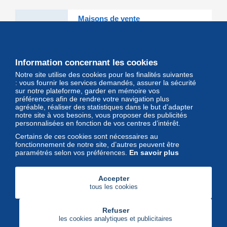
Maisons de vente
Les grandes Maisons de vente et
leurs lots d'exception sont sur
Delcampe
Information concernant les cookies
Notre site utilise des cookies pour les finalités suivantes
Magazine
: vous fournir les services demandés, assurer la sécurité
sur notre plateforme, garder en mémoire vos
Un regard unique et décalé sur
préférences afin de rendre votre navigation plus
l'univers des timbres et leurs
agréable, réaliser des statistiques dans le but d’adapter
notre site à vos besoins, vous proposer des publicités
collectionneurs
personnalisées en fonction de vos centres d’intérêt.
Certains de ces cookies sont nécessaires au
fonctionnement de notre site, d’autres peuvent être
paramétrés selon vos préférences.
En savoir plus
Accepter
tous les cookies
Refuser
les cookies analytiques et publicitaires