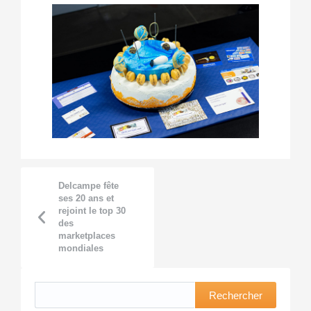
Delcampe fête
ses 20 ans et
rejoint le top 30
des
marketplaces
mondiales
Rechercher