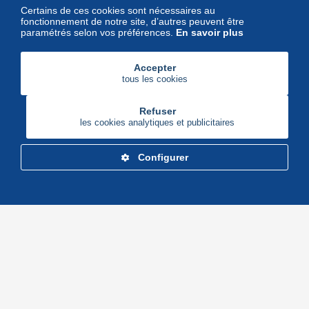
Certains de ces cookies sont nécessaires au
fonctionnement de notre site, d’autres peuvent être
paramétrés selon vos préférences.
En savoir plus
Accepter
tous les cookies
Refuser
les cookies analytiques et publicitaires
Configurer
Delcampe Corporate
Marketplace
Maisons de vente
Delcampe Blog
Gestion des cookies
© Delcampe International srl - Tous droits réservés.
Conditions d'utilisation
&
vie privée.