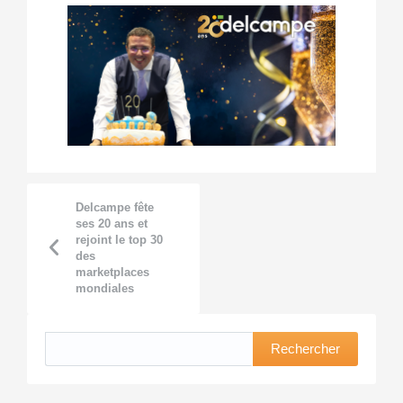
Delcampe fête
ses 20 ans et
rejoint le top 30
des
marketplaces
mondiales
Rechercher