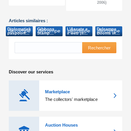
2006)
Articles similaires :
Diplomatiek
Gibbons
L’Ascate e
Delcampe
paspoort
Stamp
il web (Il
Booms in
Boudewijn
Monthly
collezionista-
oz
brengt
Website of
2011)
(Australian
bijna 8.000
the Month :
Stamps
Rechercher
euro op
www.delcampe.net
Professional-
(Nieuwsblad.be-
(Stanlay
2013)
2006)
Gibbons-
2010)
Discover our services
Marketplace
The collectors' marketplace
Auction Houses