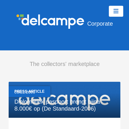
Corporate
The collectors' marketplace
PRESS ARTICLE
05/22/2006
Diplomatiek paspoort brengt bijna
8.000€ op (De Standaard-2006)