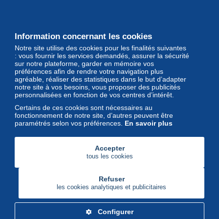
Les grandes Maisons de vente et
leurs lots d'exception sont sur
Delcampe
Information concernant les cookies
Notre site utilise des cookies pour les finalités suivantes
Magazine
: vous fournir les services demandés, assurer la sécurité
sur notre plateforme, garder en mémoire vos
Un regard unique et décalé sur
préférences afin de rendre votre navigation plus
l'univers des timbres et leurs
agréable, réaliser des statistiques dans le but d’adapter
notre site à vos besoins, vous proposer des publicités
collectionneurs
personnalisées en fonction de vos centres d’intérêt.
Certains de ces cookies sont nécessaires au
fonctionnement de notre site, d’autres peuvent être
paramétrés selon vos préférences.
En savoir plus
Accepter
tous les cookies
Refuser
les cookies analytiques et publicitaires
Configurer
Delcampe Corporate