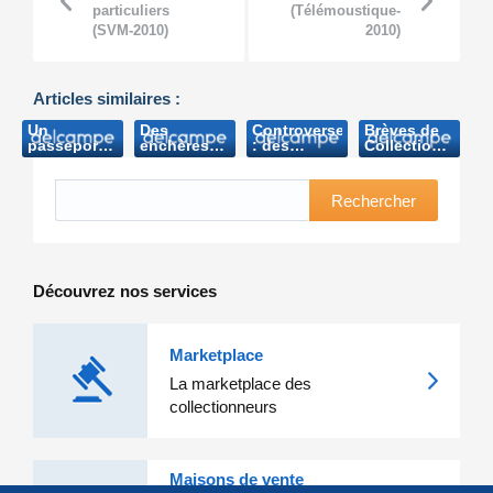
particuliers
(Télémoustique-
(SVM-2010)
2010)
Articles similaires :
Un
Des
Controverse
Brèves de
passeport
enchères
: des
Collectionneurs
de
royales
documents
(Bedeka-
Baudouin
(Secunews-
royaux en
2007)
adjugé près
2006)
vente (Sud
Rechercher
de 8000€
Presse-
(Metro-
2006)
2006)
Découvrez nos services
Marketplace
La marketplace des
collectionneurs
Maisons de vente