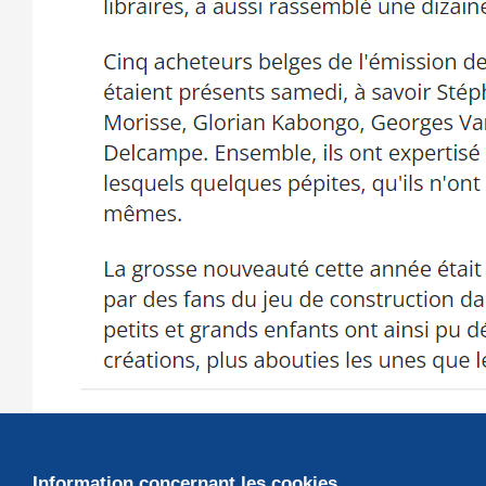
La brocante de Temploux confirme son succès avec
Information concernant les cookies