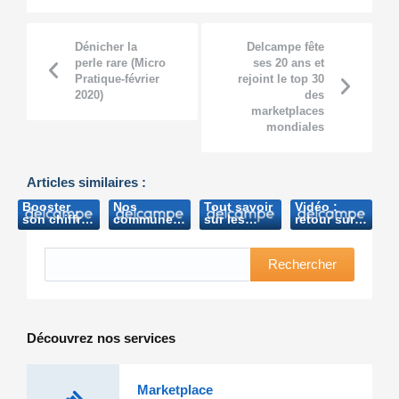
Dénicher la
Delcampe fête
perle rare (Micro
ses 20 ans et
Pratique-février
rejoint le top 30
2020)
des
marketplaces
mondiales
Articles similaires :
Booster
Nos
Tout savoir
Vidéo :
son chiffre
communes
sur les
retour sur
d’affaires
à travers le
timbres
la success
grâce au
temps (DH-
réparés
story
site de
2011)
(Timbres-
Delcampe
Rechercher
ventes en
experts.com-
(Antenne
ligne (PME-
2016
Centre-
2005)
2018)
Découvrez nos services
Marketplace